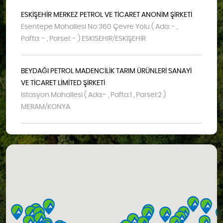
ESKİŞEHİR MERKEZ PETROL VE TİCARET ANONİM ŞİRKETİ
Esentepe Mahallesi No:360 Çevre Yolu ( Ada: - ,
Pafta: - , Parsel: - ) ESKISEHIR/ESKİŞEHİR
BEYDAĞI PETROL MADENCİLİK TARIM ÜRÜNLERİ SANAYİ
VE TİCARET LİMİTED ŞİRKETİ
Istasyon Mahallesi ( Ada:- , Pafta:1 , Parsel:2 )
MERAM/KONYA
SAK KAYA PETROL GIDA İNŞAAT SANAYİ TİCARET
LİMİTED ŞİRKETİ
Siyaser Mahallesi Mersin Yolu Caddesi No:96 (
Ada:1003 , Pafta: - , Parsel:16 ) KARAMAN/KARAMAN
ALPET İSTASYON İŞLETMELERİ ANONİM ŞİRKETİ
Şekerpınar Mahallesi Turgut Özal Caddesi No:3a (