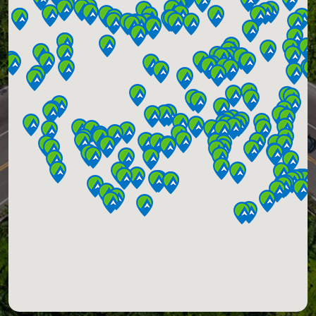
Ada:576 , Pafta:g22b13c4b , Parsel:10 )
CAYIROVA/KOCAELİ
KONYA TURİZM OTO NAKLİYAT VE PETROL ÜRÜNLERİ
SANAYİ TİCARET LİMİTED ŞİRKETİ
Fetih Mahallesi Aslanlı Kışla Caddesi No:136 (
Ada:24143 , Pafta:18NIII , Parsel:3 ) KARATAY/KONYA
AHMET YILMAZ YILDIRIM
Şıhbedrettin Mahallesi Yeni İstanbul Caddesi
No:1873 ( Ada:910 , Pafta:- , Parsel:4 ) ILGIN/KONYA
ÇUMRA BELEDİYESİ ALİBEYHÜYÜĞÜ UN VE YEM
FABRİKASI PETROL İŞLETMESİ
Alibeyhüyüğü Mahallesi Fatih Sultan Mehmet
Caddesi No:24 ( Ada:197 , Pafta:- , Parsel:1 )