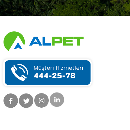
CUMRA/KONYA
ESPO OSMANLI DİNLENME TESİSLERİ ANONİM ŞİRKETİ
Yahnikapan Mahallesi Ankara Çevre Yolu No:546 (
Ada:14978 , Pafta:125-C-12-A-3 , Parsel:5 )
ODUNPAZARI/ESKİŞEHİR
ESPO PETROL - Tanker 06BY1323
Yahnikapan Mahallesi Ankara Çevre Yolu No:546 (
Ada:14978 , Pafta:125-C-12-A-3 , Parsel:5 )
ODUNPAZARI/ESKİŞEHİR
MEHMET NURİ VURAL
Abditolu Mahallesi Küçükköy Caddesi No:194 (
Ada:131 , Pafta:m29c01a , Parsel:6 ) CUMRA/KONYA